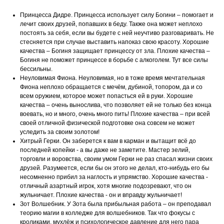
Принцесса Дидре. Принцесса использует силу Богини – помогает и
лечит своих друзей, попавших в беду. Также она может неплохо
постоять за себя, если вы будете с ней неучтиво разговаривать. Не
стесняется при случае выставить напоказ свою красоту. Хорошие
качества – Богиня защищает принцессу от зла. Плохие качества –
Богиня не поможет принцессе в борьбе с алкоголем. Тут все силы
бессильны.
Неуловимая Фиона. Неуловимая, но в тоже время мечтательная
Фиона неплохо обращается с мечём, дубиной, топором, да и со
всем оружием, которое может попасться ей в руки. Хорошие
качества – очень вынослива, что позволяет ей не только без конца
воевать, но и много, очень много пить! Плохие качества – при всей
своей отличной физической подготовке она совсем не может
уследить за своим золотом!
Хитрый Герки. Он заберется к вам в карман и вытащит всё до
последней копейки - а вы даже не заметите. Мастер зелий,
торговли и воровства, своим умом Герки не раз спасал жизни своих
друзей. Разумеется, если бы он этого не делал, кто-нибудь его бы
несомненно прибил за наглость и упрямство. Хорошие качества -
отличный азартный игрок, хотя многие подозревают, что он
жульничает. Плохие качества - он и вправду жульничает!
Зот Волшебник. У Зота была прибыльная работа – он преподавал
теорию магии в колледже для волшебников. Так что фокусы с
кроликами, мухлёж и психологическое давление для него пара