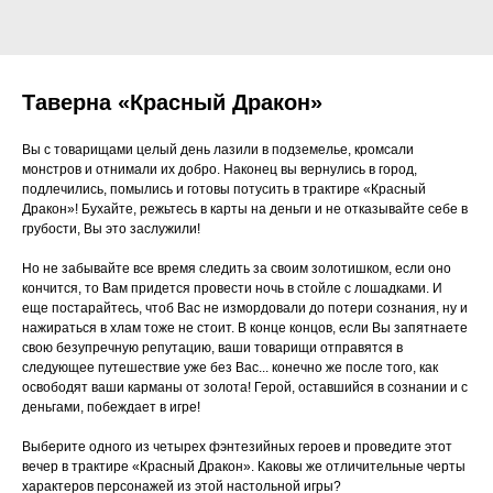
Таверна «Красный Дракон»
Вы с товарищами целый день лазили в подземелье, кромсали
монстров и отнимали их добро. Наконец вы вернулись в город,
подлечились, помылись и готовы потусить в трактире «Красный
Дракон»! Бухайте, режьтесь в карты на деньги и не отказывайте себе в
грубости, Вы это заслужили!
Но не забывайте все время следить за своим золотишком, если оно
кончится, то Вам придется провести ночь в стойле с лошадками. И
еще постарайтесь, чтоб Вас не измордовали до потери сознания, ну и
нажираться в хлам тоже не стоит. В конце концов, если Вы запятнаете
свою безупречную репутацию, ваши товарищи отправятся в
следующее путешествие уже без Вас... конечно же после того, как
освободят ваши карманы от золота! Герой, оставшийся в сознании и с
деньгами, побеждает в игре!
Выберите одного из четырех фэнтезийных героев и проведите этот
вечер в трактире «Красный Дракон». Каковы же отличительные черты
характеров персонажей из этой настольной игры?