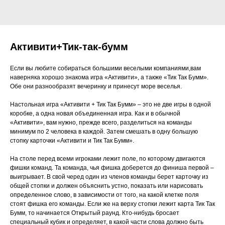
Активити+Тик-так-бумм
Если вы любите собираться большими веселыми компаниями,вам
наверняка хорошо знакома игра «Активити», а также «Тик Так Бумм».
Обе они разнообразят вечеринку и принесут море веселья.
Настольная игра «Активити + Тик Так Бумм» – это не две игры в одной
коробке, а одна новая объединенная игра. Как и в обычной
«Активити», вам нужно, прежде всего, разделиться на команды
минимум по 2 человека в каждой. Затем смешать в одну большую
стопку карточки «Активити и Тик Так Бумм».
На столе перед всеми игроками лежит поле, по которому двигаются
фишки команд. Та команда, чья фишка доберется до финиша первой –
выигрывает. В свой черед один из членов команды берет карточку из
общей стопки и должен объяснить устно, показать или нарисовать
определенное слово, в зависимости от того, на какой клетке поля
стоят фишка его команды. Если же на верху стопки лежит карта Тик Так
Бумм, то начинается Открытый раунд. Кто-нибудь бросает
специальный кубик и определяет, в какой части слова должно быть