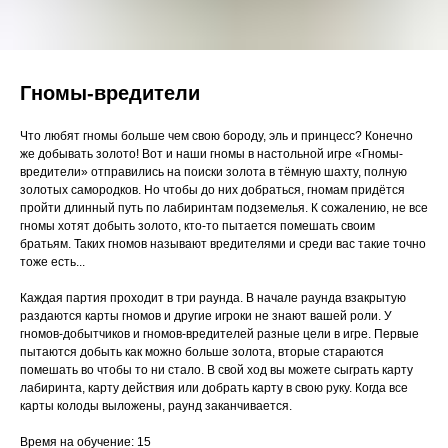
Гномы-вредители
Что любят гномы больше чем свою бороду, эль и принцесс? Конечно
же добывать золото! Вот и наши гномы в настольной игре «Гномы-
вредители» отправились на поиски золота в тёмную шахту, полную
золотых самородков. Но чтобы до них добраться, гномам придётся
пройти длинный путь по лабиринтам подземелья. К сожалению, не все
гномы хотят добыть золото, кто-то пытается помешать своим
братьям. Таких гномов называют вредителями и среди вас такие точно
тоже есть...
Каждая партия проходит в три раунда. В начале раунда взакрытую
раздаются карты гномов и другие игроки не знают вашей роли. У
гномов-добытчиков и гномов-вредителей разные цели в игре. Первые
пытаются добыть как можно больше золота, вторые стараются
помешать во чтобы то ни стало. В свой ход вы можете сыграть карту
лабиринта, карту действия или добрать карту в свою руку. Когда все
карты колоды выложены, раунд заканчивается.
Время на обучение: 15