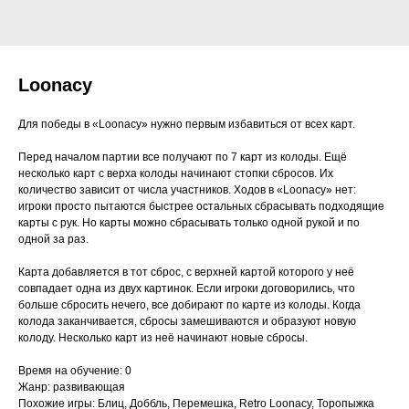
Loonacy
Для победы в «Loonacy» нужно первым избавиться от всех карт.
Перед началом партии все получают по 7 карт из колоды. Ещё
несколько карт с верха колоды начинают стопки сбросов. Их
количество зависит от числа участников. Ходов в «Loonacy» нет:
игроки просто пытаются быстрее остальных сбрасывать подходящие
карты с рук. Но карты можно сбрасывать только одной рукой и по
одной за раз.
Карта добавляется в тот сброс, с верхней картой которого у неё
совпадает одна из двух картинок. Если игроки договорились, что
больше сбросить нечего, все добирают по карте из колоды. Когда
колода заканчивается, сбросы замешиваются и образуют новую
колоду. Несколько карт из неё начинают новые сбросы.
Время на обучение: 0
Жанр: развивающая
Похожие игры: Блиц, Доббль, Перемешка, Retro Loonacy, Торопыжка