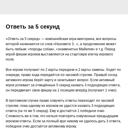
Ответь за 5 секунд
«Ответь за 5 секунд» — компанейская игра-викторина, все вопросы
которой начинаются со слов «Назовите 3...», а продолжение может
быть любым: «породы собак», «знаменитых Майклов» и т.д. Перед
игрой фишки игроков выставляются на стартовую клетку игрового
поля.
Все игроки получают по 2 карты передачи и 2 карты замены. Ходят по
очереди, право хода передаётся по часовой стрелке. Правый сосед
активного игрока берёт карту и зачитывает вопрос. Если активный
игрок успевает за отведённые 5 секунд назвать 3 подходящих ответа,
он передвигает свою фишку на 1 позицию вперёд (получает 1 очко).
В противном случае право озвучить ответы переходит по часовой
стрелке, пока одному из игроков не удастся назвать 3 подходящих
ответа (за те же 5 секунд). Ему и достаётся 1 победное очко.
Сложность же в том, что нельзя повторять озвученные предыдущим
игроком ответы. Если за полный круг никому не удалось дать 3 ответа,
победное очко достаётся активному игроку.