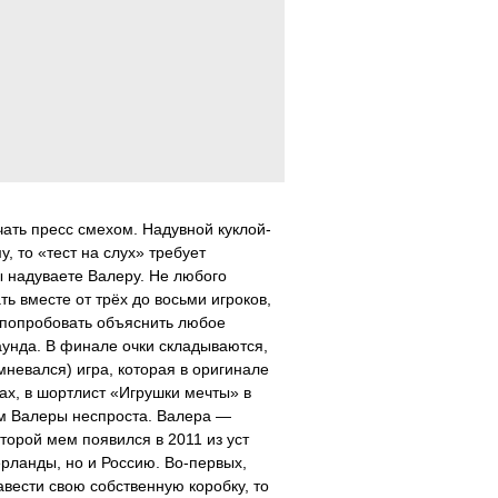
чать пресс смехом. Надувной куклой-
, то «тест на слух» требует
ы надуваете Валеру. Не любого
ь вместе от трёх до восьми игроков,
о попробовать объяснить любое
раунда. В финале очки складываются,
мневался) игра, которая в оригинале
ах, в шортлист «Игрушки мечты» в
ем Валеры неспроста. Валера —
торой мем появился в 2011 из уст
ерланды, но и Россию. Во-первых,
авести свою собственную коробку, то