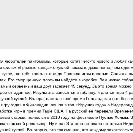
ля любителей пантомимы, которые хотят чего-то нового и любят ка
и фильм «Грязные танцы» с куклой показать даже легче, чем одному
кукле, где тебя трогал тот дядя Правила игры простые. Сначала в
ртах. Его сморщенную плоть вы найдёте в коробке. Вам нужно собрат
 самый серьёзный ваш друг засекает 45 секунд. За это время можн
дое отгаданное. Результаты заносятся в таблицу, и длится игра 4 
дувной куклой. Валера, настало твоё время Голландская (кто бы со
 игру года» в Финляндии, вошла в топ «Игрушек года» в Нидерланд
аботка игр» в премии Tagie США. На русский её перевели Времен
амый старый, появился в 2010 году на фестивале Пустые Холмы. В
ал так свой револьвер. Ну и вот Эта игра взорвала не только Нид
вной куклой. Во-вторых, это так смешно, что каждому захотелось з