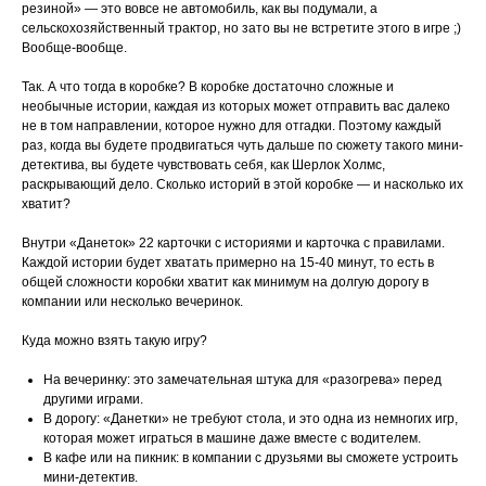
резиной» — это вовсе не автомобиль, как вы подумали, а
сельскохозяйственный трактор, но зато вы не встретите этого в игре ;)
Вообще-вообще.
Так. А что тогда в коробке? В коробке достаточно сложные и
необычные истории, каждая из которых может отправить вас далеко
не в том направлении, которое нужно для отгадки. Поэтому каждый
раз, когда вы будете продвигаться чуть дальше по сюжету такого мини-
детектива, вы будете чувствовать себя, как Шерлок Холмс,
раскрывающий дело. Сколько историй в этой коробке — и насколько их
хватит?
Внутри «Данеток» 22 карточки с историями и карточка с правилами.
Каждой истории будет хватать примерно на 15-40 минут, то есть в
общей сложности коробки хватит как минимум на долгую дорогу в
компании или несколько вечеринок.
Куда можно взять такую игру?
На вечеринку: это замечательная штука для «разогрева» перед
другими играми.
В дорогу: «Данетки» не требуют стола, и это одна из немногих игр,
которая может играться в машине даже вместе с водителем.
В кафе или на пикник: в компании с друзьями вы сможете устроить
мини-детектив.