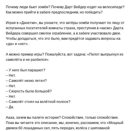
Почему люди бьют зомби? Почему Дарт Вейдер ездит на велосипеде?
Как можно прийти в забеге предпоследним, но победить?
Играя в «Данетки», вы узнаете, что актёры-зомби получают по лицу от
испуганных посетителей комнаты страха, преступник в «каске» Дарта
Вейдера совершил смелое ограбление, а в забеге участвовало двое.
Чтобы догадаться, что это было, вам придётся задавать вопросы на
«да» и «нет».
А можно пример игры? Пожалуйста, вот задача: «Пилот выпрыгнул из
самолёта и не разбился».
– У него был парашют?
– Нет.
– Самолёт низко летел?
– Нет.
– Скорость была большой?
– Нет.
– Самолёт стоял на взлётной полосе?
– Да.
Аааа, зачем вы палите истории? Спокойствие, только спокойствие.
Пока вы читаете это описание, мы, конечно, расскажем, что «Мощный
движок 60 лошадиных сил, пять передач, колёса с шипованой