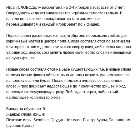
Игра «СЛОВОДЕЛ» рассчитана на 2-4 игроков в возрасте от 7 лет.
Очередность хода устанавливается игроками самостоятельно. В
начале игры фишки выкладываются картинками вниз,
перемешиваются и каждый игрок берет по 7 фишек.
Первое слово располагается так, чтобы оно пересекало любые две
коричневые клетки в центре поля, Слова составляются по вертикали
или горизонтали и должны читаться сверху вниз, либо слева направо.
За один ход можно, составлять любое количество слов из имеющихся
на руках фишек.
Новые слова составляются на базе существующих, т.е. в новые слова
помимо новых фишек обязательно должны входить уже имеющиеся
на поле слова или буквы. После подсчета очков за составленное
слово, игрок добирает недостающее до 7 количество фишек, и ход
переходит к следующему игроку. Побеждает игрок, набравший
наибольшее количество очков.
Время на обучение: 5
Жанры: слова, фишки
Похожие игры: Scrabble, Эрудит, Нет слов, Быстробуквы, Бананаграм
(русские буквы)