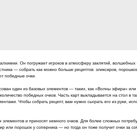
алхимии. Он погружает игроков в атмосферу заклятий, волшебных 
астника — собрать как можно больше рецептов: эликсиров, порошко
т победные очки.
сован один из базовых элементов — таких, как «Волны эфира» или 
и количество победных очков. Часть карт выкладывается на стол в
ентами. Чтобы собрать рецепт, вам нужно сыграть его из руки, ис
х элементов и приносят немного очков. Для более сложных потреб
р или порошок у соперника — но тогда он тоже получит очки за с