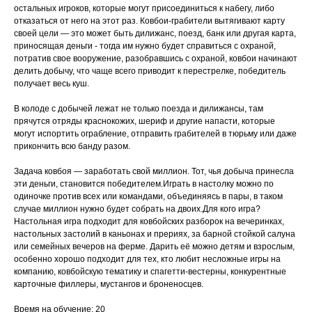
остальных игроков, которые могут присоединиться к набегу, либо
отказаться от него на этот раз. Ковбои-грабители вытягивают карту
своей цели — это может быть дилижанс, поезд, банк или другая карта,
приносящая деньги - тогда им нужно будет справиться с охраной,
потратив свое вооружение, разобравшись с охраной, ковбои начинают
делить добычу, что чаще всего приводит к перестрелке, победитель
получает весь куш.
В колоде с добычей лежат не только поезда и дилижансы, там
прячутся отряды краснокожих, шериф и другие напасти, которые
могут испортить ограбление, отправить грабителей в тюрьму или даже
прикончить всю банду разом.
Задача ковбоя — заработать свой миллион. Тот, чья добыча принесла
эти деньги, становится победителем.Играть в настолку можно по
одиночке против всех или командами, объединяясь в пары, в таком
случае миллион нужно будет собрать на двоих.Для кого игра?
Настольная игра подходит для ковбойских разборок на вечеринках,
настольных застолий в каньонах и прериях, за барной стойкой салуна
или семейных вечеров на ферме. Дарить её можно детям и взрослым,
особенно хорошо подходит для тех, кто любит несложные игры на
компанию, ковбойскую тематику и спагетти-вестерны, конкурентные
карточные филлеры, мустангов и броненосцев.
Время на обучение: 20