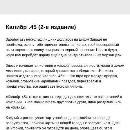
Калибр .45 (2-е издание)
Заработать несколько лишних долларов на Диком Западе не
проблема, если у тебя горячая голова на плечах, твой проверенный
кольт заряжен, а спину прикрывает верный напарник. Но что будет,
когда вам перейдёт дорогу ещё одна банда отъявленных мерзавцев?
Здесь и начинается история о жаркой прерии, алчности, крови и целом
миллионе долларов, который достанется победителю...Новинка
нашего издательства «Калибр .45» — это игра про жаркую прерию,
ковбоев, ограбление караванов и поездов, перестрелки и
предательства, всё ради заветного миллиона.
«Калибр .45» также отлично подходит для настольных развлечений в
компании. В неё можно играть друг против друга, либо разделившись
на команды.
Каждый игрок получает карту ковбоя, далее ковбои по очереди
вооружаются, набирая карты из общей колоды с вооружением. Один
из игроков, поняв что он готов идти на дело, оповещает об этом