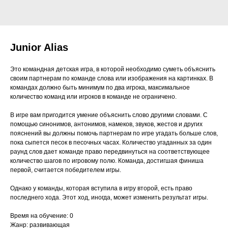
Junior Alias
Это командная детская игра, в которой необходимо суметь объяснить
своим партнерам по команде слова или изображения на картинках. В
командах должно быть минимум по два игрока, максимальное
количество команд или игроков в команде не ограничено.
В игре вам пригодится умение объяснить слово другими словами. С
помощью синонимов, антонимов, намеков, звуков, жестов и других
пояснений вы должны помочь партнерам по игре угадать больше слов,
пока сыпется песок в песочных часах. Количество угаданных за один
раунд слов дает команде право передвинуться на соответствующее
количество шагов по игровому полю. Команда, достигшая финиша
первой, считается победителем игры.
Однако у команды, которая вступила в игру второй, есть право
последнего хода. Этот ход, иногда, может изменить результат игры.
Время на обучение: 0
Жанр: развивающая